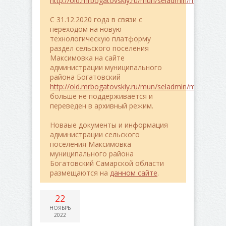
http://old.mrbogatovskiy.ru/mun/seladmin/maximovk
C 31.12.2020 года в связи с
переходом на новую
технологическую платформу
раздел сельского поселения
Максимовка на сайте
администрации муниципального
района Богатовский
http://old.mrbogatovskiy.ru/mun/seladmin/maximovk
больше не поддерживается и
переведен в архивный режим.
Новаые документы и информация
администрации сельского
поселения Максимовка
муниципального района
Богатовский Самарской области
размещаются на
данном сайте
.
22
НОЯБРЬ
2022