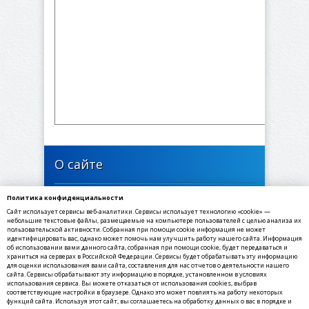
О сайте
Политика конфиденциальности
446634, Самарская область, Богатовский район,
Сайт использует сервисы веб-аналитики. Сервисы использует технологию «cookie» —
село Максимовка, Октябрьская улица, 23
небольшие текстовые файлы, размещаемые на компьютере пользователей с целью анализа их
пользовательской активности. Собранная при помощи cookie информация не может
идентифицировать вас, однако может помочь нам улучшить работу нашего сайта. Информация
✉ E-mail: selsove@yandex.ru
об использовании вами данного сайта, собранная при помощи cookie, будет передаваться и
☎ Телефон: 8(84666) 3-33-73
храниться на серверах в Российской Федерации. Сервисы будет обрабатывать эту информацию
для оценки использования вами сайта, составления для нас отчетов о деятельности нашего
☏ Факс: 8(84666) 3-33-73
сайта. Сервисы обрабатывают эту информацию в порядке, установленном в условиях
использования сервиса. Вы можете отказаться от использования cookies, выбрав
соответствующие настройки в браузере. Однако это может повлиять на работу некоторых
функций сайта. Используя этот сайт, вы соглашаетесь на обработку данных о вас в порядке и