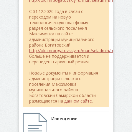
http://old.mrbogatovskiy.ru/mun/seladmin/maximovk
C 31.12.2020 года в связи с
переходом на новую
технологическую платформу
раздел сельского поселения
Максимовка на сайте
администрации муниципального
района Богатовский
http://old.mrbogatovskiy.ru/mun/seladmin/maximovk
больше не поддерживается и
переведен в архивный режим.
Новаые документы и информация
администрации сельского
поселения Максимовка
муниципального района
Богатовский Самарской области
размещаются на
данном сайте
.
Извещение