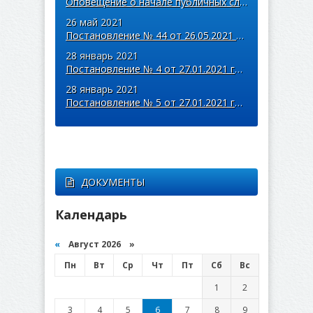
Оповещение о начале публичных слушаний
26 май 2021
Постановление № 44 от 26.05.2021 года
28 январь 2021
Постановление № 4 от 27.01.2021 года
28 январь 2021
Постановление № 5 от 27.01.2021 года
ДОКУМЕНТЫ
Календарь
«
Август 2026 »
Пн
Вт
Ср
Чт
Пт
Сб
Вс
1
2
3
4
5
6
7
8
9