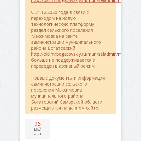
http://old.mrbogatovskiy.ru/mun/seladmin/maximovk
C 31.12.2020 года в связи с
переходом на новую
технологическую платформу
раздел сельского поселения
Максимовка на сайте
администрации муниципального
района Богатовский
http://old.mrbogatovskiy.ru/mun/seladmin/maximovk
больше не поддерживается и
переведен в архивный режим.
Новаые документы и информация
администрации сельского
поселения Максимовка
муниципального района
Богатовский Самарской области
размещаются на
данном сайте
.
26
МАЙ
2021