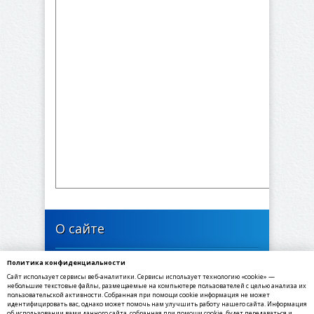
О сайте
Политика конфиденциальности
446634, Самарская область, Богатовский район,
Сайт использует сервисы веб-аналитики. Сервисы использует технологию «cookie» —
село Максимовка, Октябрьская улица, 23
небольшие текстовые файлы, размещаемые на компьютере пользователей с целью анализа их
пользовательской активности. Собранная при помощи cookie информация не может
идентифицировать вас, однако может помочь нам улучшить работу нашего сайта. Информация
✉ E-mail: selsove@yandex.ru
об использовании вами данного сайта, собранная при помощи cookie, будет передаваться и