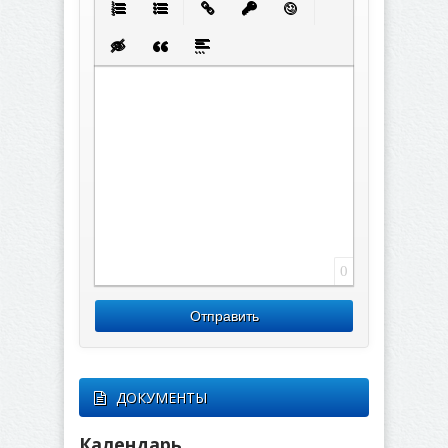
Нумерованный список
Маркированный список
Вставить ссылку
Вставить защищенную с
Вставить смайлик
Вставка скрытого текста
Вставка цитаты
Вставка спойлера
0
Отправить
ДОКУМЕНТЫ
Календарь