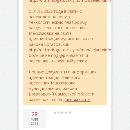
http://old.mrbogatovskiy.ru/mun/seladmin/maximovk
C 31.12.2020 года в связи с
переходом на новую
технологическую платформу
раздел сельского поселения
Максимовка на сайте
администрации муниципального
района Богатовский
http://old.mrbogatovskiy.ru/mun/seladmin/maximovk
больше не поддерживается и
переведен в архивный режим.
Новаые документы и информация
администрации сельского
поселения Максимовка
муниципального района
Богатовский Самарской области
размещаются на
данном сайте
.
28
МАРТ
2024