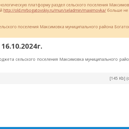
ехнологическую платформу раздел сельского поселения Максимов
ий
http://old.mrbogatovskiy.ru/mun/seladmin/maximovka/
больше не
ельского поселения Максимовка муниципального района Богато
16.10.2024г.
юджета сельского поселения Максимовка муниципального райо
[145 Kb] (