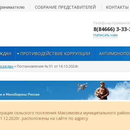
принимателю
СОБРАНИЕ ПРЕДСТАВИТЕЛЕЙ
КОНТАКТЫ
Телефоны приемной
8(84666) 3-33-
Написать нам
АЖДАН
ПРОТИВОДЕЙСТВИЕ КОРРУПЦИИ
АНТИМОНОПО
граждан
» Постановление № 51 от 16.10.2024г.
рации сельского поселения Максимовка муниципального район
.12.2020г. расположены на сайте по адресу