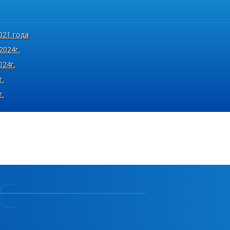
021 года
2024г.
024г.
г.
г.