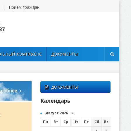
Приём граждан
:
37
ЛЬНЫЙ КОМПЛАЕНС
ДОКУМЕНТЫ
ДОКУМЕНТЫ
Календарь
«
Август 2026 »
а
Пн
Вт
Ср
Чт
Пт
Сб
Вс