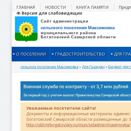
ГЛАВНАЯ
НОВОСТИ
КНИГА ПАМЯТИ
Пред
Версия для слабовидящих
О ПОСЕЛЕНИИ
ГРАДОСТРОИТЕЛЬСТВО
ДЛЯ ГР
сельское поселение Максимовка
»
Для Граждан
»
Бюджет для 
Уважаемые посетители сайта!
Документы и информационные материалы админист
Богатовский Самарской области размещенные до 31
http://old.mrbogatovskiy.ru/mun/seladmin/maximovka/