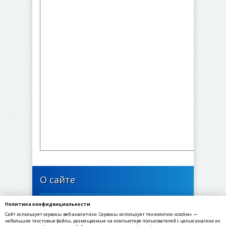
О сайте
Политика конфиденциальности
446634, Самарская область, Богатовский район,
Сайт использует сервисы веб-аналитики. Сервисы использует технологию «cookie» —
село Максимовка, Октябрьская улица, 23
небольшие текстовые файлы, размещаемые на компьютере пользователей с целью анализа их