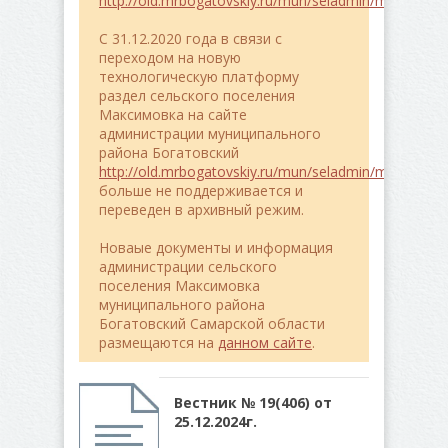
http://old.mrbogatovskiy.ru/mun/seladmin/maximovk
C 31.12.2020 года в связи с
переходом на новую
технологическую платформу
раздел сельского поселения
Максимовка на сайте
администрации муниципального
района Богатовский
http://old.mrbogatovskiy.ru/mun/seladmin/maximovk
больше не поддерживается и
переведен в архивный режим.
Новаые документы и информация
администрации сельского
поселения Максимовка
муниципального района
Богатовский Самарской области
размещаются на
данном сайте
.
Вестник № 19(406) от
25.12.2024г.